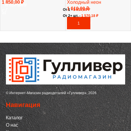
1 850,00
₽
Холодный неон
В КОРЗИНУ
1 610,00
₽
От 1 -
1 610,00
₽
От 2+ шт. -
1 570,18
₽
В КОРЗИНУ
© Интернет-Магазин радиодеталей «Гулливер», 2026
Навигация
Каталог
О нас