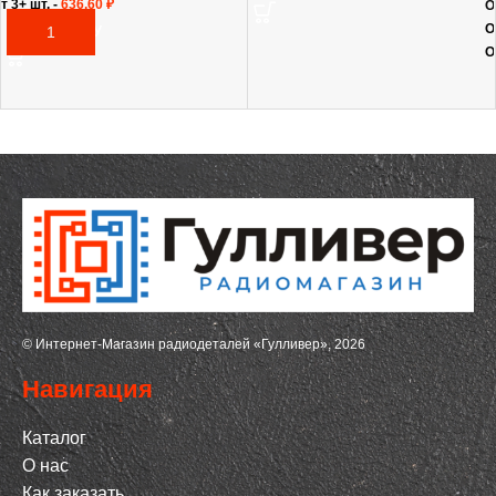
т 3+ шт. -
636,60
₽
О
О
В КОРЗИНУ
О
© Интернет-Магазин радиодеталей «Гулливер», 2026
Навигация
Каталог
О нас
Как заказать