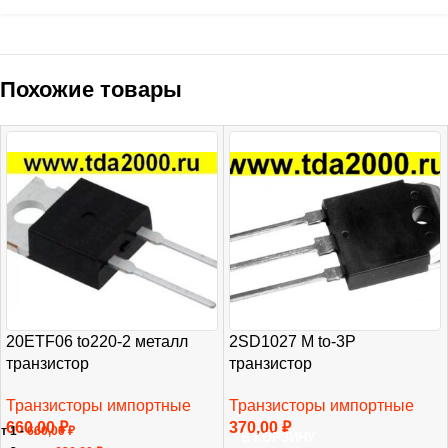
Похожие товары
20ETF06 to220-2 металл
2SD1027 M to-3P
транзистор
транзистор
Транзисторы импортные
Транзисторы импортные
660,00
₽
370,00
₽
т 1 -
660,00
₽
В КОРЗИНУ