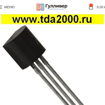
0
МЕНЮ
0,00