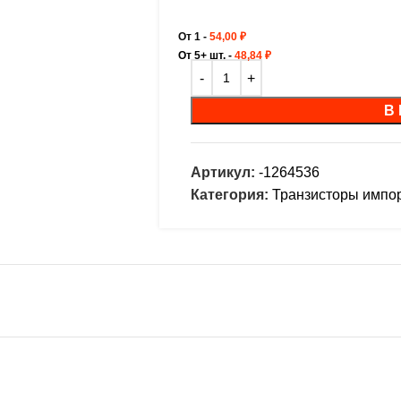
От 1 -
54,00
₽
От 5+ шт. -
48,84
₽
В
Артикул:
-1264536
Категория:
Транзисторы импо