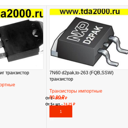
иг транзистор
7N60 d2pak,to-263 (FQB,SSW)
транзистор
портные
Транзисторы импортные
80,00
₽
От 1 -
80,00
₽
От 5+ шт. -
74,25
₽
В КОРЗИНУ