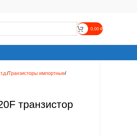
0,00
₽
.д.
Транзисторы импортные
20F транзистор