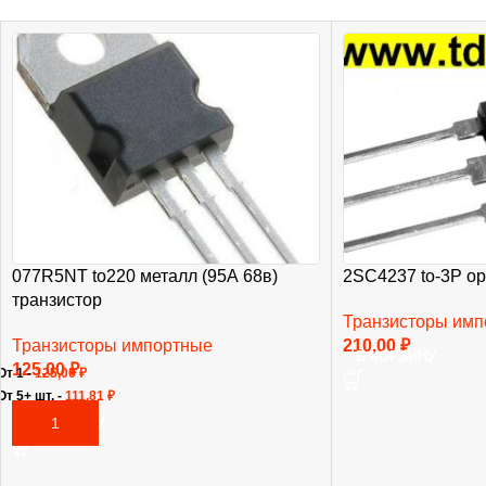
077R5NT to220 металл (95А 68в)
2SC4237 to-3P ор
транзистор
Транзисторы им
Транзисторы импортные
210,00
₽
В КОРЗИНУ
125,00
₽
От 1 -
125,00
₽
От 5+ шт. -
111,81
₽
В КОРЗИНУ