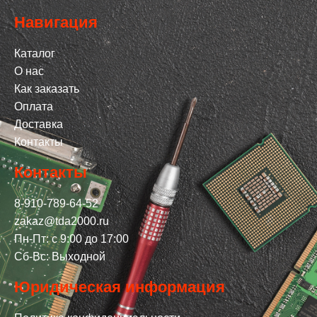
Навигация
Каталог
О нас
Как заказать
Оплата
Доставка
Контакты
Контакты
8-910-789-64-52
zakaz@tda2000.ru
Пн-Пт: с 9:00 до 17:00
Сб-Вс: Выходной
Юридическая информация