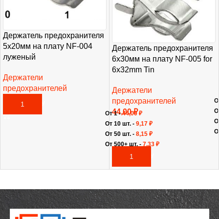
Держатель предохранителя
5х20мм на плату NF-004
Держатель предохранителя
луженый
6х30мм на плату NF-005 for
6х32mm Tin
Держатели
предохранителей
Держатели
20,00
₽
предохранителей
О
В КОРЗИНУ
О
44,00
₽
От 1 -
44,00
₽
О
От 10 шт. -
9,17
₽
О
От 50 шт. -
8,15
₽
От 500+ шт. -
7,33
₽
В КОРЗИНУ