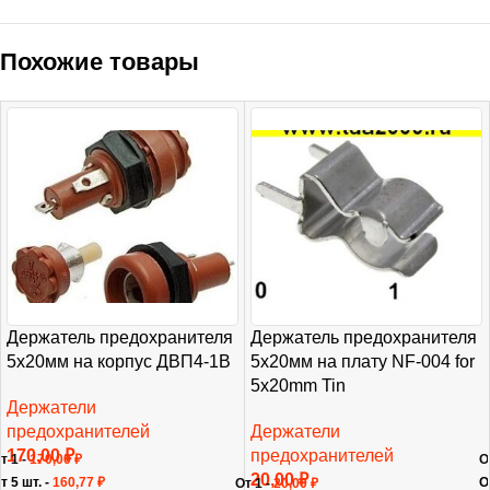
Похожие товары
Держатель предохранителя
Держатель предохранителя
5х20мм на корпус ДВП4-1В
5х20мм на плату NF-004 for
5х20mm Tin
Держатели
предохранителей
Держатели
170,00
₽
предохранителей
т 1 -
170,00
₽
О
20,00
₽
т 5 шт. -
160,77
₽
О
От 1 -
20,00
₽