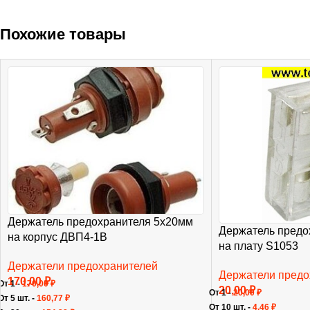
Похожие товары
Держатель предохранителя 5х20мм
Держатель предо
на корпус ДВП4-1В
на плату S1053
Держатели предохранителей
Держатели предо
170,00
₽
От 1 -
170,00
₽
20,00
₽
От 1 -
20,00
₽
От 5 шт. -
160,77
₽
От 10 шт. -
4,46
₽