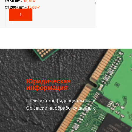
От 50 шт. -
16,36
₽
От 50+ шт. -
17,55
₽
От 200+ шт. -
15,68
₽
ПОДРОБНЕЕ
В КОРЗИНУ
Юридическая
информация
Политика конфиденциальности
Согласие на обработку данных