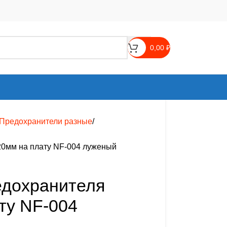
0,00
₽
Предохранители разные
20мм на плату NF-004 луженый
едохранителя
ту NF-004