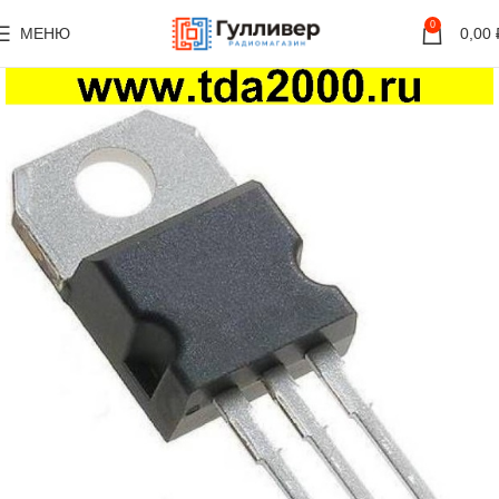
0
МЕНЮ
0,00