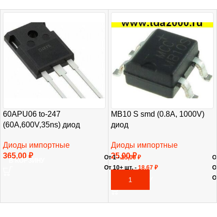
60APU06 to-247
MB10 S smd (0.8A, 1000V)
(60A,600V,35ns) диод
диод
Диоды импортные
Диоды импортные
365,00
₽
25,00
₽
От 1 -
25,00
₽
О
В КОРЗИНУ
От 10+ шт. -
18,67
₽
О
О
В КОРЗИНУ