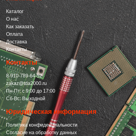
Каталог
О нас
Как заказать
Оплата
Доставка
Контакты
Контакты
8-910-789-64-52
zakaz@tda2000.ru
Пн-Пт: с 9:00 до 17:00
Сб-Вс: Выходной
Юридическая информация
Политика конфиденциальности
Согласие на обработку данных