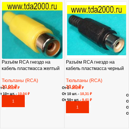
Разъём RCA гнездо на
Разъём RCA гнездо на
кабель пластмасса желтый
кабель пластмасса черный
Тюльпаны (RCA)
Тюльпаны (RCA)
20,00
₽
20,00
₽
т 1 -
20,00
₽
От 1 -
20,00
₽
т 10+ шт. -
10,04
₽
От 10 шт. -
10,31
₽
О
От 50+ шт. -
9,41
₽
В КОРЗИНУ
О
В КОРЗИНУ
О
О