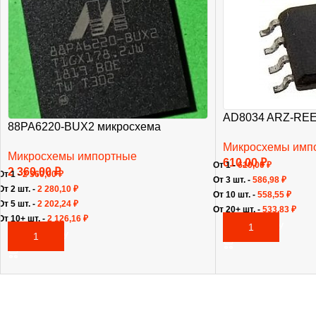
AD8034 ARZ-REE
88PA6220-BUX2 микросхема
Микросхемы имп
Микросхемы импортные
610,00
₽
От 1 -
610,00
₽
2 360,00
₽
От 1 -
2 360,00
₽
От 3 шт. -
586,98
₽
От 2 шт. -
2 280,10
₽
От 10 шт. -
558,55
₽
От 5 шт. -
2 202,24
₽
От 20+ шт. -
533,83
₽
От 10+ шт. -
2 126,16
₽
В КОРЗИНУ
В КОРЗИНУ