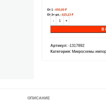
От 1 -
650,00
₽
От 3+ шт. -
625,23
₽
В
Артикул:
-1317892
Категория:
Микросхемы импо
ОПИСАНИЕ