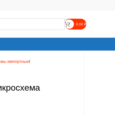
0,00
₽
емы импортные
икросхема