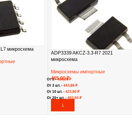
L7 микросхема
ADP3339 AKCZ-3.3-R7 2021
микросхема
ортные
Микросхемы импортные
465,00
₽
От 1 -
465,00
₽
От 3 шт. -
443,86
₽
От 10 шт. -
423,90
₽
От 20+ шт. -
403,94
₽
В КОРЗИНУ